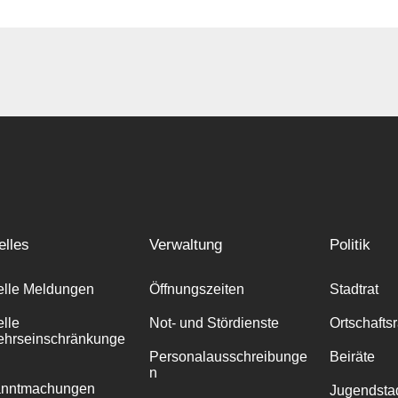
elles
Verwaltung
Politik
elle Meldungen
Öffnungszeiten
Stadtrat
elle
Not- und Stördienste
Ortschafts
ehrseinschränkunge
Personalausschreibunge
Beiräte
n
anntmachungen
Jugendstad