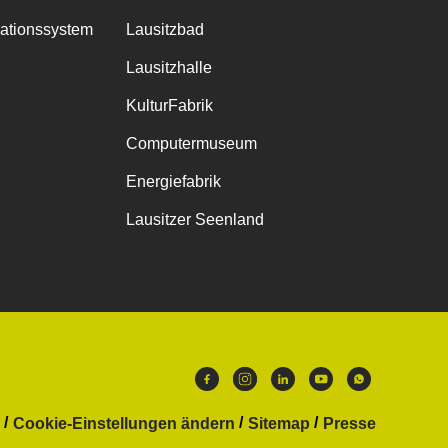
mationssystem
Lausitzbad
Lausitzhalle
KulturFabrik
Computermuseum
Energiefabrik
Lausitzer Seenland
Cookie-Einstellungen ändern
Sitemap
Presse