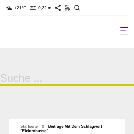
Suchen
+21°C
0,22 m
Suche
für:
Startseite
Beiträge Mit Dem Schlagwort
"Elektrobusse"