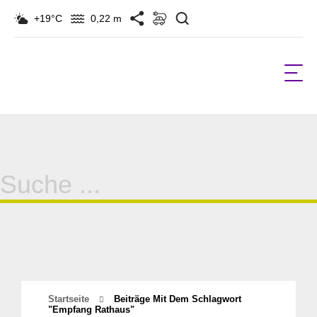
Suchen
+19°C
0,22 m
Suche
für:
Startseite
Beiträge Mit Dem Schlagwort
"empfang Rathaus"