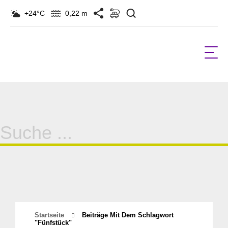
Suchen
+24°C
0,22 m
Suche
für:
Startseite
Beiträge Mit Dem Schlagwort
"fünfstück"