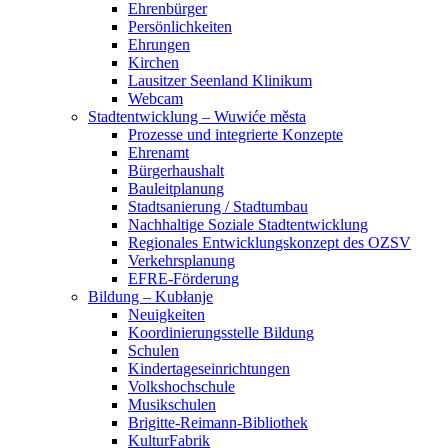
Ehrenbürger
Persönlichkeiten
Ehrungen
Kirchen
Lausitzer Seenland Klinikum
Webcam
Stadtentwicklung – Wuwiće města
Prozesse und integrierte Konzepte
Ehrenamt
Bürgerhaushalt
Bauleitplanung
Stadtsanierung / Stadtumbau
Nachhaltige Soziale Stadtentwicklung
Regionales Entwicklungskonzept des OZSV
Verkehrsplanung
EFRE-Förderung
Bildung – Kubłanje
Neuigkeiten
Koordinierungsstelle Bildung
Schulen
Kindertageseinrichtungen
Volkshochschule
Musikschulen
Brigitte-Reimann-Bibliothek
KulturFabrik