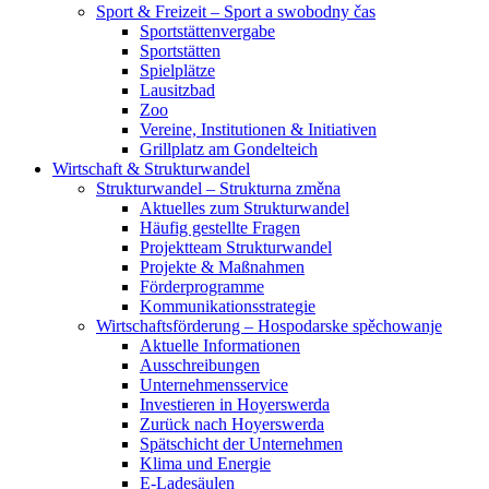
Sport & Freizeit – Sport a swobodny čas
Sportstättenvergabe
Sportstätten
Spielplätze
Lausitzbad
Zoo
Vereine, Institutionen & Initiativen
Grillplatz am Gondelteich
Wirtschaft & Strukturwandel
Strukturwandel – Strukturna změna
Aktuelles zum Strukturwandel
Häufig gestellte Fragen
Projektteam Strukturwandel
Projekte & Maßnahmen
Förderprogramme
Kommunikationsstrategie
Wirtschaftsförderung – Hospodarske spěchowanje
Aktuelle Informationen
Ausschreibungen
Unternehmensservice
Investieren in Hoyerswerda
Zurück nach Hoyerswerda
Spätschicht der Unternehmen
Klima und Energie
E-Ladesäulen