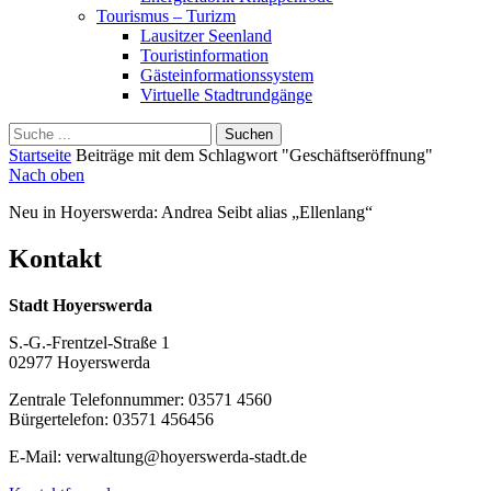
Tourismus – Turizm
Lausitzer Seenland
Touristinformation
Gästeinformationssystem
Virtuelle Stadtrundgänge
Suche
Schliessen
für:
Startseite
Beiträge mit dem Schlagwort "Geschäftseröffnung"
Nach oben
Neu in Hoyerswerda: Andrea Seibt alias „Ellenlang“
Kontakt
Stadt Hoyerswerda
S.-G.-Frentzel-Straße 1
02977 Hoyerswerda
Zentrale Telefonnummer: 03571 4560
Bürgertelefon: 03571 456456
E-Mail: verwaltung@hoyerswerda-stadt.de