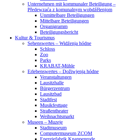
Unternehmen mit kommunaler Beteiligung –
Předewzaća z komunalnym wobdźělenjom
Unmittelbare Beteiligungen
Mittelbare Beteiligungen
Organigramm
Beteiligungsbericht
Kultur & Tourismus
Sehenswertes – Widźenja hódne
Schloss
Zoo
Parks
KRABAT-Mühle
Erlebenswertes – Dožiwjenja hódne
Veranstaltungen
Lausitzhalle
Bürgerzentrum
Lausitzbad
Stadtfest
Musikfesttage
Straßentheater
Weihnachtsmarkt
Museen – Muzeje
Stadtmuseum
Computermuseum ZCOM
Energiefabrik Knappenrode