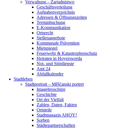
Verwaltung – Zarjadnistwo
Geschäftsverteilung
Aufgabenverzeichnis
Adressen & Öffnungszeiten
Terminbuchung
E-Kommunikation
Ortsrecht
Stellenangebote
Kommunale Prävention
Mietspiegel
Feuerwehr & Katastrophenschutz
Heiraten in Hoyerswerda
Not- und Stördienste
Amt 24
Abfallkalender
Stadtleben
Stadtportrait – Měšćanski portret
Imagebroschüre
Geschichte
Ort der Vielfalt
Zahlen, Daten, Fakten
Ortsteile
Stadtmagazin AHOY!
Sorben
Städtepartnerschaften