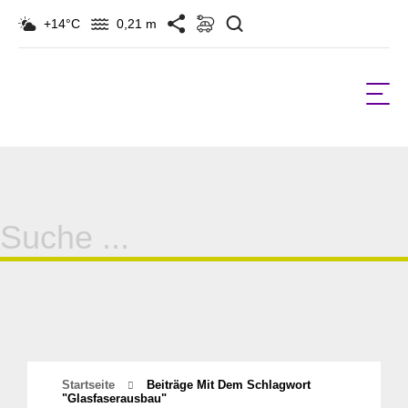
Suchen
+14°C
0,21 m
Suche
für:
Startseite
Beiträge Mit Dem Schlagwort
"Glasfaserausbau"