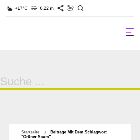
Suchen
+17°C
0,22 m
Suche
für:
Startseite
Beiträge Mit Dem Schlagwort
"Grüner Saum"