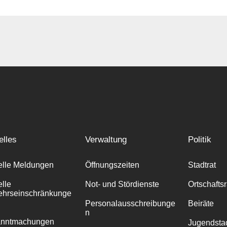
elles
Verwaltung
Politik
elle Meldungen
Öffnungszeiten
Stadtrat
elle
Not- und Stördienste
Ortschafts
ehrseinschränkunge
Personalausschreibunge
Beiräte
n
anntmachungen
Jugendstad