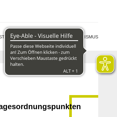
 STRUKTURWANDEL
KULTUR & TOURISMUS
 Tagesordnungspunkten