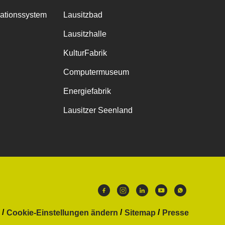
mationssystem
Lausitzbad
Lausitzhalle
KulturFabrik
Computermuseum
Energiefabrik
Lausitzer Seenland
Cookie-Einstellungen ändern
Sitemap
Presse