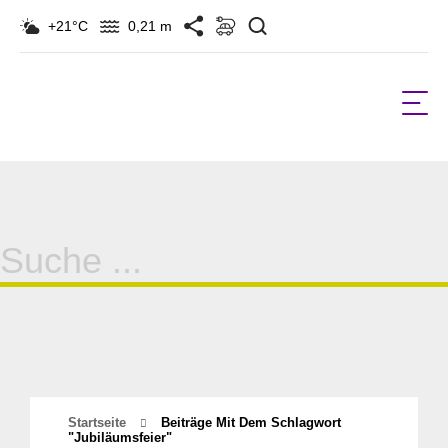
Suchen
+21°C
0,21 m
Suche
für:
Startseite
Beiträge Mit Dem Schlagwort
"jubiläumsfeier"