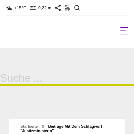
Suchen
+15°C
0,22 m
Suche
für:
Startseite
Beiträge Mit Dem Schlagwort
"justizministerin"