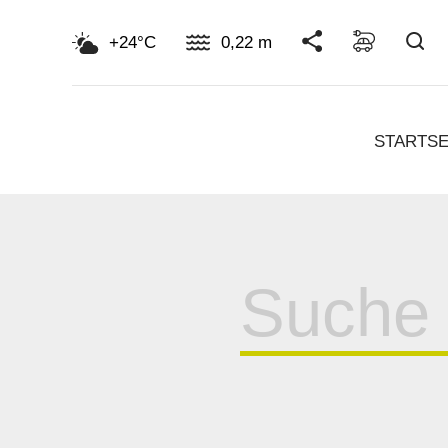
Su
+24°C
0,22 m
STARTSE
Suche
für: