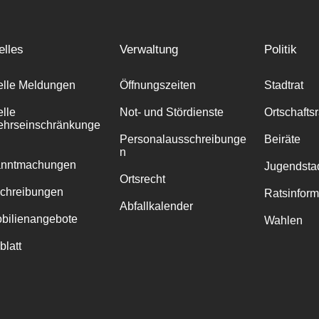
elles
Verwaltung
Politik
elle Meldungen
Öffnungszeiten
Stadtrat
elle
Not- und Stördienste
Ortschafts
ehrseinschränkunge
Personalausschreibunge
Beiräte
n
anntmachungen
Jugendstad
Ortsrecht
chreibungen
Ratsinfor
Abfallkalender
bilienangebote
Wahlen
blatt