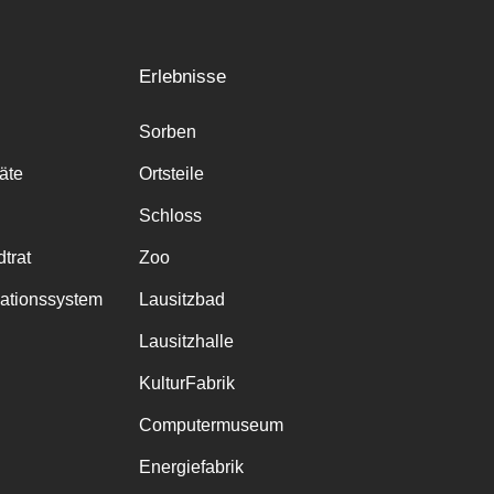
Erlebnisse
Sorben
räte
Ortsteile
Schloss
trat
Zoo
mationssystem
Lausitzbad
Lausitzhalle
KulturFabrik
Computermuseum
Energiefabrik