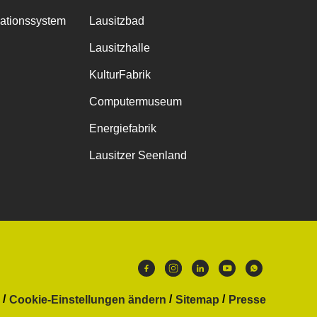
mationssystem
Lausitzbad
Lausitzhalle
KulturFabrik
Computermuseum
Energiefabrik
Lausitzer Seenland
Cookie-Einstellungen ändern
Sitemap
Presse