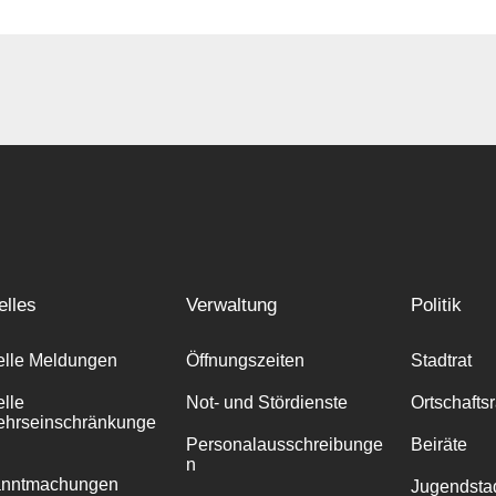
elles
Verwaltung
Politik
elle Meldungen
Öffnungszeiten
Stadtrat
elle
Not- und Stördienste
Ortschafts
ehrseinschränkunge
Personalausschreibunge
Beiräte
n
anntmachungen
Jugendstad