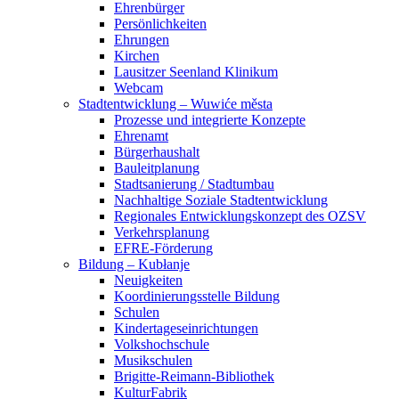
Ehrenbürger
Persönlichkeiten
Ehrungen
Kirchen
Lausitzer Seenland Klinikum
Webcam
Stadtentwicklung – Wuwiće města
Prozesse und integrierte Konzepte
Ehrenamt
Bürgerhaushalt
Bauleitplanung
Stadtsanierung / Stadtumbau
Nachhaltige Soziale Stadtentwicklung
Regionales Entwicklungskonzept des OZSV
Verkehrsplanung
EFRE-Förderung
Bildung – Kubłanje
Neuigkeiten
Koordinierungsstelle Bildung
Schulen
Kindertageseinrichtungen
Volkshochschule
Musikschulen
Brigitte-Reimann-Bibliothek
KulturFabrik