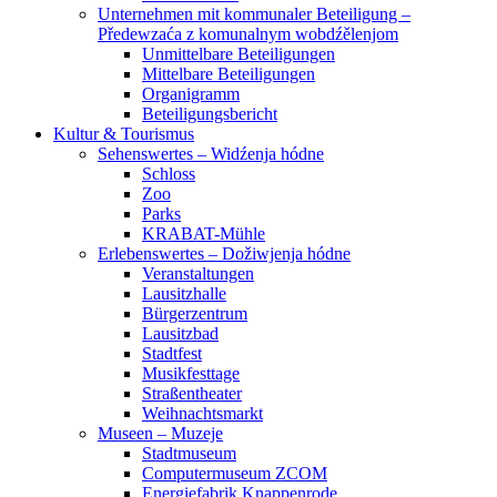
Unternehmen mit kommunaler Beteiligung –
Předewzaća z komunalnym wobdźělenjom
Unmittelbare Beteiligungen
Mittelbare Beteiligungen
Organigramm
Beteiligungsbericht
Kultur & Tourismus
Sehenswertes – Widźenja hódne
Schloss
Zoo
Parks
KRABAT-Mühle
Erlebenswertes – Dožiwjenja hódne
Veranstaltungen
Lausitzhalle
Bürgerzentrum
Lausitzbad
Stadtfest
Musikfesttage
Straßentheater
Weihnachtsmarkt
Museen – Muzeje
Stadtmuseum
Computermuseum ZCOM
Energiefabrik Knappenrode