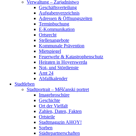
Verwaltung – Zarjadnistwo
Geschäftsverteilung
Aufgabenverzeichnis
Adressen & Öffnungszeiten
Terminbuchung
E-Kommunikation
Ortsrecht
Stellenangebote
Kommunale Prävention
Mietspiegel
Feuerwehr & Katastrophenschutz
Heiraten in Hoyerswerda
Not- und Stördienste
Amt 24
Abfallkalender
Stadtleben
Stadtportrait – Měšćanski portret
Imagebroschüre
Geschichte
Ort der Vielfalt
Zahlen, Daten, Fakten
Ortsteile
Stadtmagazin AHOY!
Sorben
Städtepartnerschaften