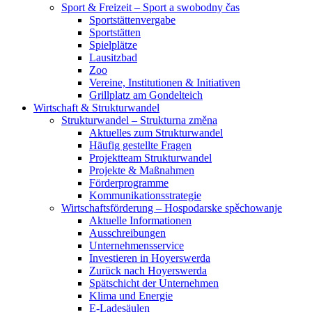
Sport & Freizeit – Sport a swobodny čas
Sportstättenvergabe
Sportstätten
Spielplätze
Lausitzbad
Zoo
Vereine, Institutionen & Initiativen
Grillplatz am Gondelteich
Wirtschaft & Strukturwandel
Strukturwandel – Strukturna změna
Aktuelles zum Strukturwandel
Häufig gestellte Fragen
Projektteam Strukturwandel
Projekte & Maßnahmen
Förderprogramme
Kommunikationsstrategie
Wirtschaftsförderung – Hospodarske spěchowanje
Aktuelle Informationen
Ausschreibungen
Unternehmensservice
Investieren in Hoyerswerda
Zurück nach Hoyerswerda
Spätschicht der Unternehmen
Klima und Energie
E-Ladesäulen