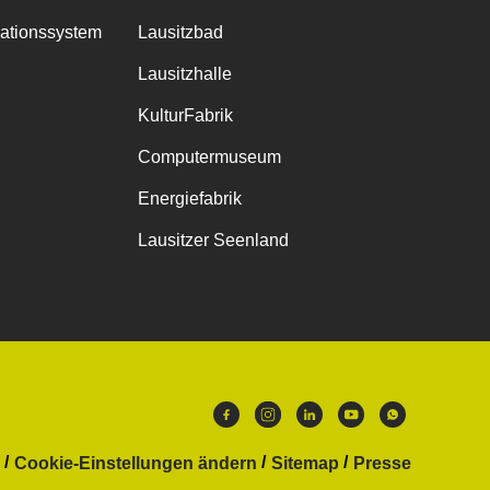
mationssystem
Lausitzbad
Lausitzhalle
KulturFabrik
Computermuseum
Energiefabrik
Lausitzer Seenland
Cookie-Einstellungen ändern
Sitemap
Presse