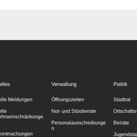
elles
Verwaltung
Politik
elle Meldungen
Öffnungszeiten
Stadtrat
elle
Not- und Stördienste
Ortschafts
ehrseinschränkunge
Personalausschreibunge
Beiräte
n
anntmachungen
Jugendstad