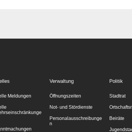
elles
Verwaltung
Politik
elle Meldungen
Öffnungszeiten
Stadtrat
elle
Not- und Stördienste
Ortschafts
ehrseinschränkunge
Personalausschreibunge
Beiräte
n
anntmachungen
Jugendstad