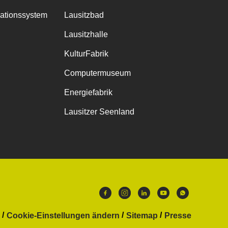
mationssystem
Lausitzbad
Lausitzhalle
KulturFabrik
Computermuseum
Energiefabrik
Lausitzer Seenland
Cookie-Einstellungen ändern
Sitemap
Presse