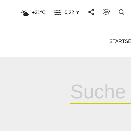
Su
+31°C
0,22 m
STARTSE
Suche
für: