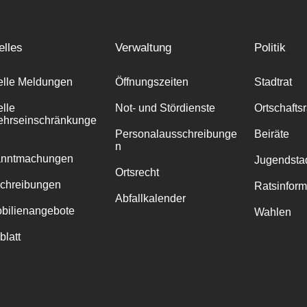
elles
Verwaltung
Politik
elle Meldungen
Öffnungszeiten
Stadtrat
elle
Not- und Stördienste
Ortschafts
ehrseinschränkunge
Personalausschreibunge
Beiräte
n
anntmachungen
Jugendstad
Ortsrecht
chreibungen
Ratsinfor
Abfallkalender
bilienangebote
Wahlen
blatt