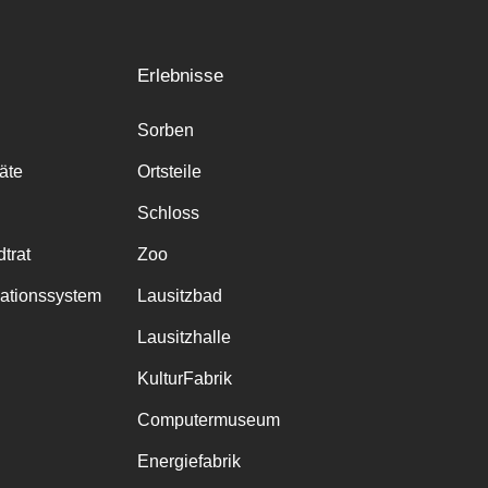
Erlebnisse
Sorben
räte
Ortsteile
Schloss
trat
Zoo
mationssystem
Lausitzbad
Lausitzhalle
KulturFabrik
Computermuseum
Energiefabrik