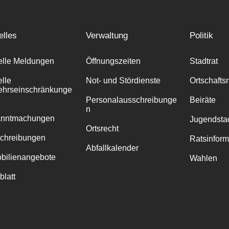
elles
Verwaltung
Politik
elle Meldungen
Öffnungszeiten
Stadtrat
elle
Not- und Stördienste
Ortschafts
ehrseinschränkunge
Personalausschreibunge
Beiräte
n
anntmachungen
Jugendstad
Ortsrecht
chreibungen
Ratsinfor
Abfallkalender
bilienangebote
Wahlen
blatt