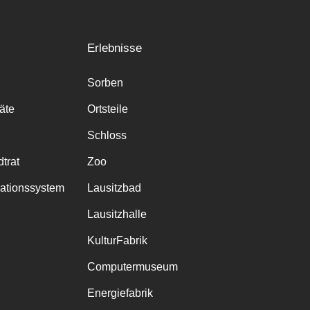
Erlebnisse
Sorben
räte
Ortsteile
Schloss
trat
Zoo
mationssystem
Lausitzbad
Lausitzhalle
KulturFabrik
Computermuseum
Energiefabrik