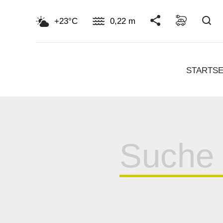
Su
+23°C
0,22 m
STARTSE
Suche
für: