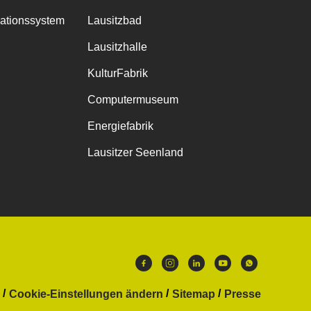
mationssystem
Lausitzbad
Lausitzhalle
KulturFabrik
Computermuseum
Energiefabrik
Lausitzer Seenland
Cookie-Einstellungen ändern
Sitemap
Presse