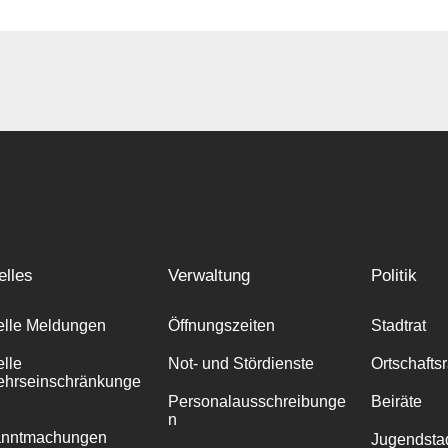
elles
Verwaltung
Politik
elle Meldungen
Öffnungszeiten
Stadtrat
elle
Not- und Stördienste
Ortschafts
ehrseinschränkunge
Personalausschreibunge
Beiräte
n
anntmachungen
Jugendstad