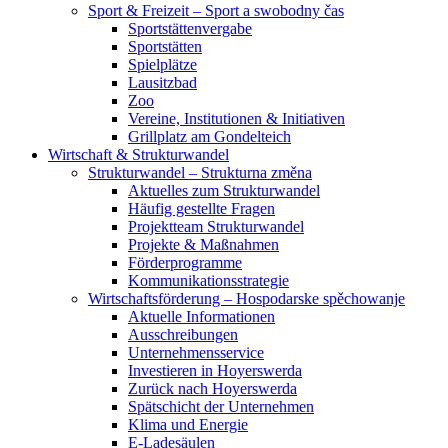
Sport & Freizeit – Sport a swobodny čas
Sportstättenvergabe
Sportstätten
Spielplätze
Lausitzbad
Zoo
Vereine, Institutionen & Initiativen
Grillplatz am Gondelteich
Wirtschaft & Strukturwandel
Strukturwandel – Strukturna změna
Aktuelles zum Strukturwandel
Häufig gestellte Fragen
Projektteam Strukturwandel
Projekte & Maßnahmen
Förderprogramme
Kommunikationsstrategie
Wirtschaftsförderung – Hospodarske spěchowanje
Aktuelle Informationen
Ausschreibungen
Unternehmensservice
Investieren in Hoyerswerda
Zurück nach Hoyerswerda
Spätschicht der Unternehmen
Klima und Energie
E-Ladesäulen