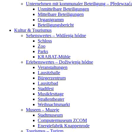
Unternehmen mit kommunaler Beteiligung – Předewza
Unmittelbare Beteiligungen
Mittelbare Beteiligungen
Organigramm
Beteiligungsbericht
Kultur & Tourismus
Sehenswertes – Widźenja hódne
Schloss
Zoo
Parks
KRABAT-Mühle
Erlebenswertes – Dožiwjenja hódne
Veranstaltungen
Lausitzhalle
Bürgerzentrum
Lausitzbad
Stadtfest
Musikfesttage
Straßentheater
Weihnachtsmarkt
Museen – Muzeje
Stadtmuseum
Computermuseum ZCOM
Energiefabrik Knappenrode
Tourismus – Turizm