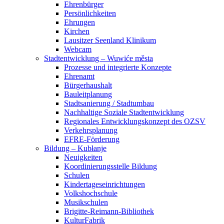
Ehrenbürger
Persönlichkeiten
Ehrungen
Kirchen
Lausitzer Seenland Klinikum
Webcam
Stadtentwicklung – Wuwiće města
Prozesse und integrierte Konzepte
Ehrenamt
Bürgerhaushalt
Bauleitplanung
Stadtsanierung / Stadtumbau
Nachhaltige Soziale Stadtentwicklung
Regionales Entwicklungskonzept des OZSV
Verkehrsplanung
EFRE-Förderung
Bildung – Kubłanje
Neuigkeiten
Koordinierungsstelle Bildung
Schulen
Kindertageseinrichtungen
Volkshochschule
Musikschulen
Brigitte-Reimann-Bibliothek
KulturFabrik