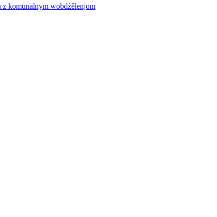
ća z komunalnym wobdźělenjom