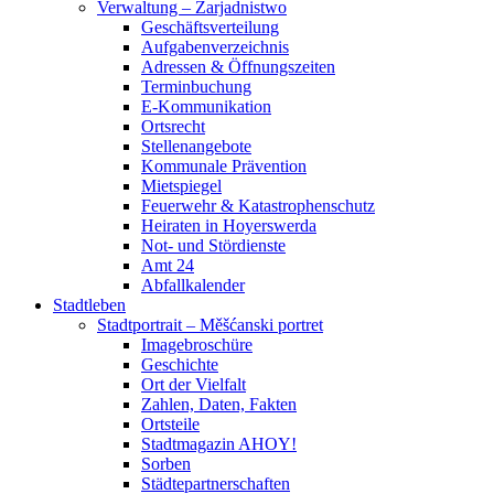
Verwaltung – Zarjadnistwo
Geschäftsverteilung
Aufgabenverzeichnis
Adressen & Öffnungszeiten
Terminbuchung
E-Kommunikation
Ortsrecht
Stellenangebote
Kommunale Prävention
Mietspiegel
Feuerwehr & Katastrophenschutz
Heiraten in Hoyerswerda
Not- und Stördienste
Amt 24
Abfallkalender
Stadtleben
Stadtportrait – Měšćanski portret
Imagebroschüre
Geschichte
Ort der Vielfalt
Zahlen, Daten, Fakten
Ortsteile
Stadtmagazin AHOY!
Sorben
Städtepartnerschaften