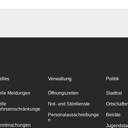
elles
Verwaltung
Politik
elle Meldungen
Öffnungszeiten
Stadtrat
elle
Not- und Stördienste
Ortschafts
ehrseinschränkunge
Personalausschreibunge
Beiräte
n
anntmachungen
Jugendstad