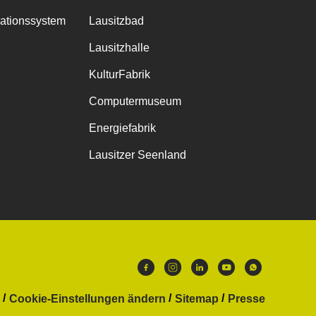
mationssystem
Lausitzbad
Lausitzhalle
KulturFabrik
Computermuseum
Energiefabrik
Lausitzer Seenland
Cookie-Einstellungen ändern
Sitemap
Presse