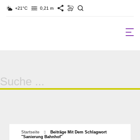
Suchen
+21°C
0,21 m
Suche
für:
Startseite
Beiträge Mit Dem Schlagwort
"sanierung Bahnhof"