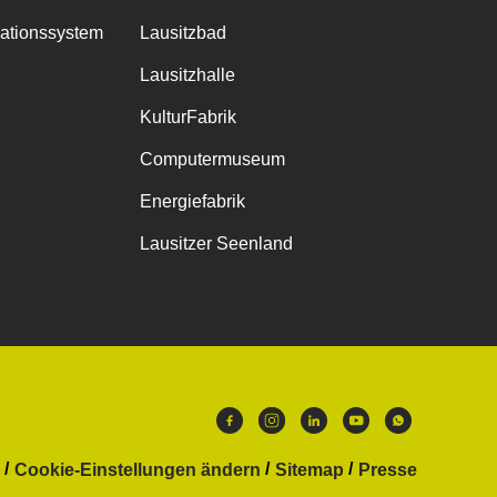
mationssystem
Lausitzbad
Lausitzhalle
KulturFabrik
Computermuseum
Energiefabrik
Lausitzer Seenland
Cookie-Einstellungen ändern
Sitemap
Presse