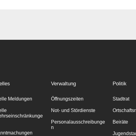
elles
Verwaltung
Politik
elle Meldungen
Öffnungszeiten
Stadtrat
elle
Not- und Stördienste
Ortschafts
ehrseinschränkunge
Personalausschreibunge
Beiräte
n
anntmachungen
Jugendstad