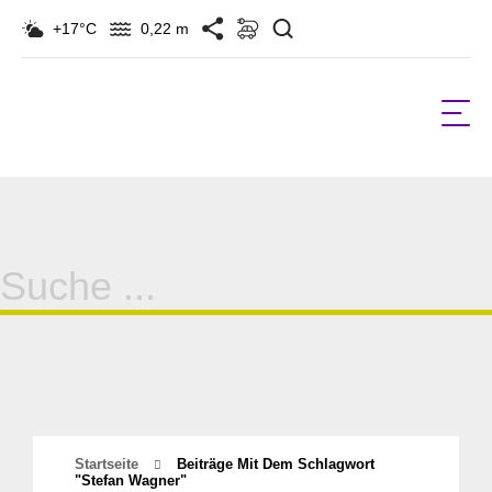
Suchen
+17°C
0,22 m
Suche
für:
Startseite
Beiträge Mit Dem Schlagwort
"stefan Wagner"