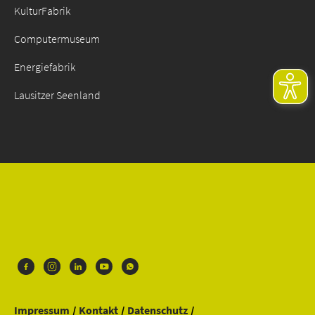
KulturFabrik
Computermuseum
Energiefabrik
Lausitzer Seenland
Impressum
Kontakt
Datenschutz