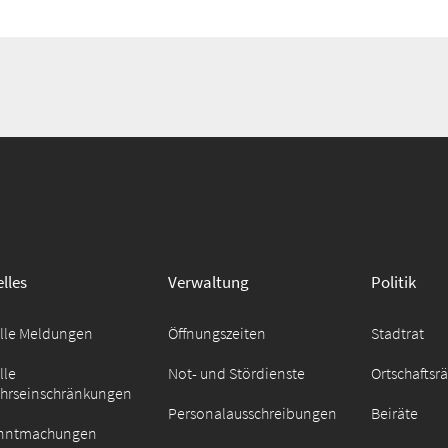
lles
Verwaltung
Politik
elle Meldungen
Öffnungszeiten
Stadtrat
lle
Not- und Stördienste
Ortschaftsr
ehrseinschränkungen
Personalausschreibungen
Beiräte
nntmachungen