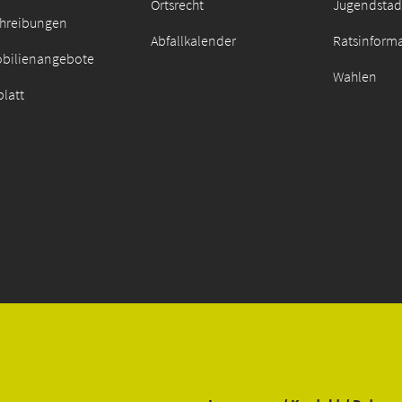
Ortsrecht
Jugendstad
chreibungen
Abfallkalender
Ratsinform
bilienangebote
Wahlen
latt