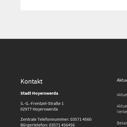
Suche
für:
Kontakt
Aktue
Stadt Hoyerswerda
Aktu
S.-G.-Frentzel-Straße 1
Aktue
02977 Hoyerswerda
Verk
Zentrale Telefonnummer: 03571 4560
Beka
Bürgertelefon: 03571 456456