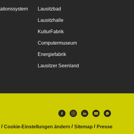
mationssystem
Lausitzbad
Lausitzhalle
KulturFabrik
Computermuseum
Energiefabrik
Lausitzer Seenland
Cookie-Einstellungen ändern
Sitemap
Presse