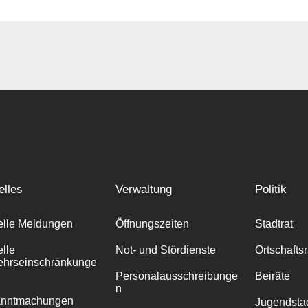
elles
Verwaltung
Politik
elle Meldungen
Öffnungszeiten
Stadtrat
elle
Not- und Stördienste
Ortschafts
ehrseinschränkunge
Personalausschreibunge
Beiräte
n
anntmachungen
Jugendstad