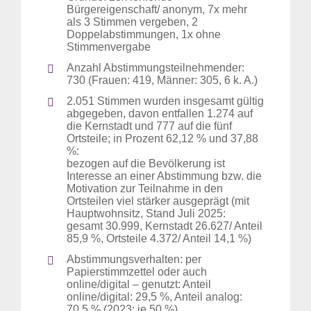
Bürgereigenschaft/ anonym, 7x mehr
als 3 Stimmen vergeben, 2
Doppelabstimmungen, 1x ohne
Stimmenvergabe
Anzahl Abstimmungsteilnehmender:
730 (Frauen: 419, Männer: 305, 6 k. A.)
2.051 Stimmen wurden insgesamt gültig
abgegeben, davon entfallen 1.274 auf
die Kernstadt und 777 auf die fünf
Ortsteile; in Prozent 62,12 % und 37,88
%:
bezogen auf die Bevölkerung ist
Interesse an einer Abstimmung bzw. die
Motivation zur Teilnahme in den
Ortsteilen viel stärker ausgeprägt (mit
Hauptwohnsitz, Stand Juli 2025:
gesamt 30.999, Kernstadt 26.627/ Anteil
85,9 %, Ortsteile 4.372/ Anteil 14,1 %)
Abstimmungsverhalten: per
Papierstimmzettel oder auch
online/digital – genutzt: Anteil
online/digital: 29,5 %, Anteil analog:
70,5 % (2023: je 50 %)