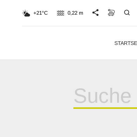
Su
+21°C
0,22 m
STARTSE
Suche
für: