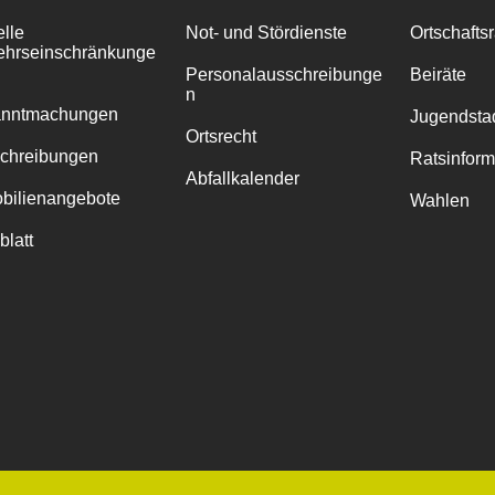
elle
Not- und Stördienste
Ortschafts
ehrseinschränkunge
Personalausschreibunge
Beiräte
n
anntmachungen
Jugendstad
Ortsrecht
chreibungen
Ratsinfor
Abfallkalender
bilienangebote
Wahlen
blatt