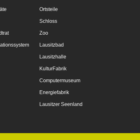
räte
Ortsteile
Schloss
trat
Zoo
mationssystem
Lausitzbad
Lausitzhalle
KulturFabrik
Computermuseum
Energiefabrik
Lausitzer Seenland