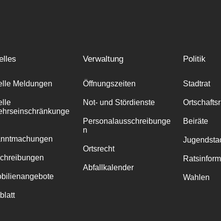
elles
Verwaltung
Politik
elle Meldungen
Öffnungszeiten
Stadtrat
elle
Not- und Stördienste
Ortschafts
ehrseinschränkunge
Personalausschreibunge
Beiräte
n
anntmachungen
Jugendstad
Ortsrecht
chreibungen
Ratsinfor
Abfallkalender
bilienangebote
Wahlen
blatt