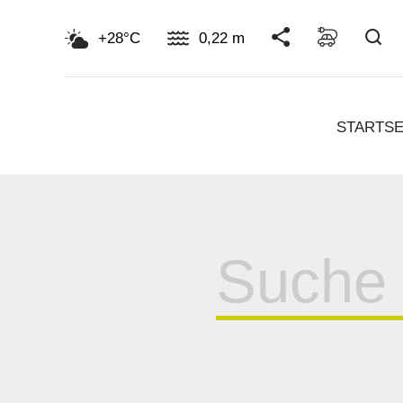
Su
+28°C
0,22 m
STARTSE
Suche
für: