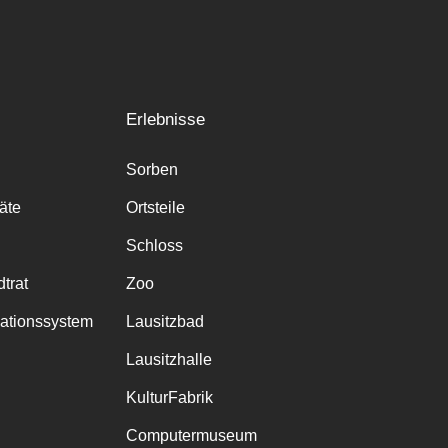
Erlebnisse
Sorben
räte
Ortsteile
Schloss
trat
Zoo
mationssystem
Lausitzbad
Lausitzhalle
KulturFabrik
Computermuseum