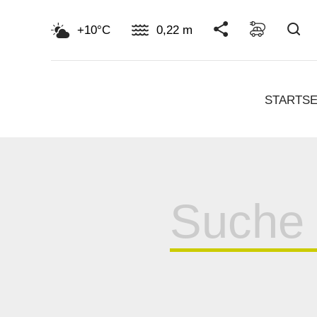
Su
+10°C
0,22 m
STARTSE
Suche
für: