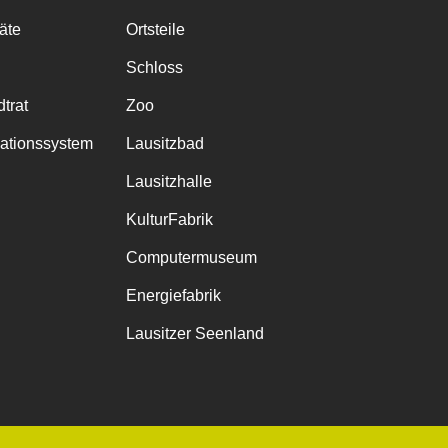
räte
Ortsteile
Schloss
trat
Zoo
mationssystem
Lausitzbad
Lausitzhalle
KulturFabrik
Computermuseum
Energiefabrik
Lausitzer Seenland