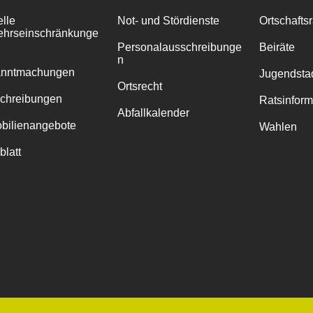
elle
Not- und Stördienste
Ortschafts
ehrseinschränkunge
Personalausschreibunge
Beiräte
n
anntmachungen
Jugendstad
Ortsrecht
chreibungen
Ratsinfor
Abfallkalender
bilienangebote
Wahlen
blatt