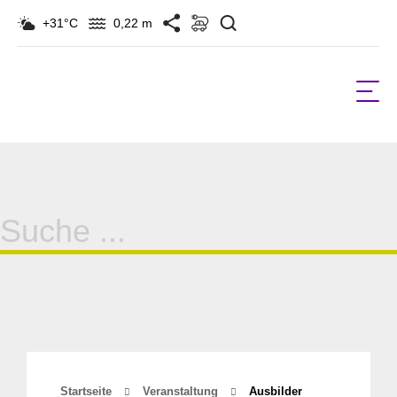
Suchen
+31°C
0,22 m
Suche
für:
Startseite
Veranstaltung
Ausbilder