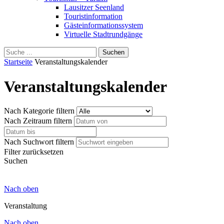
Lausitzer Seenland
Touristinformation
Gästeinformationssystem
Virtuelle Stadtrundgänge
Suche
Schliessen
für:
Startseite
Veranstaltungskalender
Veranstaltungskalender
Nach Kategorie filtern
Nach Zeitraum filtern
Nach Suchwort filtern
Filter zurücksetzen
Suchen
Nach oben
Veranstaltung
Nach oben