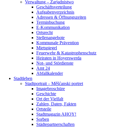
Verwaltung – Zarjadnistwo
Geschäftsverteilung
Aufgabenverzeichnis
Adressen & Öffnungszeiten
Terminbuchung
E-Kommunikation
Ortsrecht
Stellenangebote
Kommunale Prävention
Mietspiegel
Feuerwehr & Katastrophenschutz
Heiraten in Hoyerswerda
Not- und Stördienste
Amt 24
Abfallkalender
Stadtleben
Stadtportrait – Měšćanski portret
Imagebroschüre
Geschichte
Ort der Vielfalt
Zahlen, Daten, Fakten
Ortsteile
Stadtmagazin AHOY!
Sorben
Städtepartnerschaften