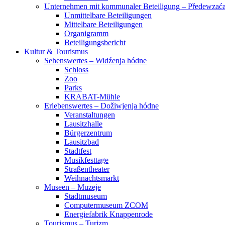
Unternehmen mit kommunaler Beteiligung – Předewza
Unmittelbare Beteiligungen
Mittelbare Beteiligungen
Organigramm
Beteiligungsbericht
Kultur & Tourismus
Sehenswertes – Widźenja hódne
Schloss
Zoo
Parks
KRABAT-Mühle
Erlebenswertes – Dožiwjenja hódne
Veranstaltungen
Lausitzhalle
Bürgerzentrum
Lausitzbad
Stadtfest
Musikfesttage
Straßentheater
Weihnachtsmarkt
Museen – Muzeje
Stadtmuseum
Computermuseum ZCOM
Energiefabrik Knappenrode
Tourismus – Turizm