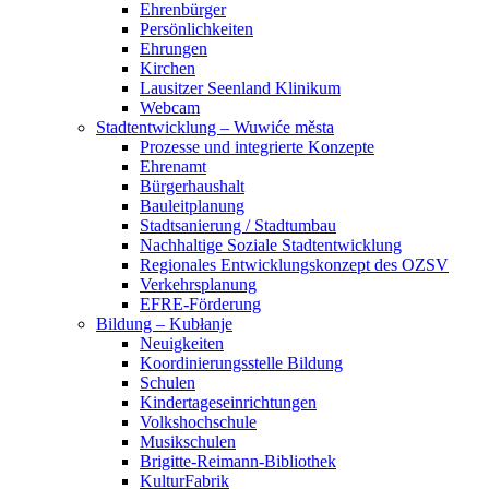
Ehrenbürger
Persönlichkeiten
Ehrungen
Kirchen
Lausitzer Seenland Klinikum
Webcam
Stadtentwicklung – Wuwiće města
Prozesse und integrierte Konzepte
Ehrenamt
Bürgerhaushalt
Bauleitplanung
Stadtsanierung / Stadtumbau
Nachhaltige Soziale Stadtentwicklung
Regionales Entwicklungskonzept des OZSV
Verkehrsplanung
EFRE-Förderung
Bildung – Kubłanje
Neuigkeiten
Koordinierungsstelle Bildung
Schulen
Kindertageseinrichtungen
Volkshochschule
Musikschulen
Brigitte-Reimann-Bibliothek
KulturFabrik