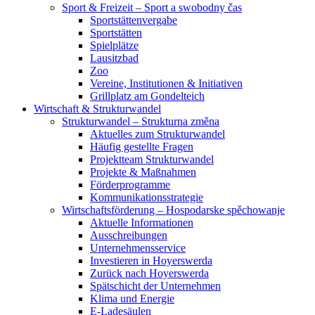
Sport & Freizeit – Sport a swobodny čas
Sportstättenvergabe
Sportstätten
Spielplätze
Lausitzbad
Zoo
Vereine, Institutionen & Initiativen
Grillplatz am Gondelteich
Wirtschaft & Strukturwandel
Strukturwandel – Strukturna změna
Aktuelles zum Strukturwandel
Häufig gestellte Fragen
Projektteam Strukturwandel
Projekte & Maßnahmen
Förderprogramme
Kommunikationsstrategie
Wirtschaftsförderung – Hospodarske spěchowanje
Aktuelle Informationen
Ausschreibungen
Unternehmensservice
Investieren in Hoyerswerda
Zurück nach Hoyerswerda
Spätschicht der Unternehmen
Klima und Energie
E-Ladesäulen