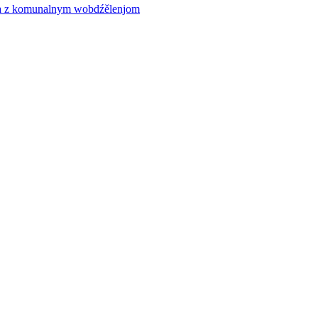
ća z komunalnym wobdźělenjom