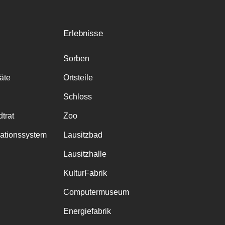
Erlebnisse
Sorben
räte
Ortsteile
Schloss
trat
Zoo
mationssystem
Lausitzbad
Lausitzhalle
KulturFabrik
Computermuseum
Energiefabrik