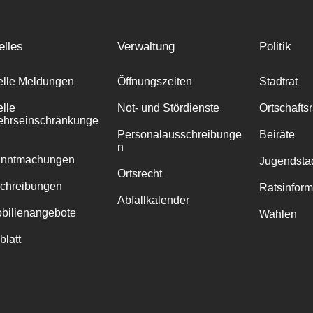
elles
Verwaltung
Politik
elle Meldungen
Öffnungszeiten
Stadtrat
elle
Not- und Stördienste
Ortschafts
ehrseinschränkunge
Personalausschreibunge
Beiräte
n
anntmachungen
Jugendstad
Ortsrecht
chreibungen
Ratsinfor
Abfallkalender
bilienangebote
Wahlen
blatt