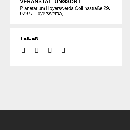
VERANSTALTUNGSORT
Planetarium Hoyerswerda Collinsstraße 29,
02977 Hoyerswerda,
TEILEN
Suche
für: