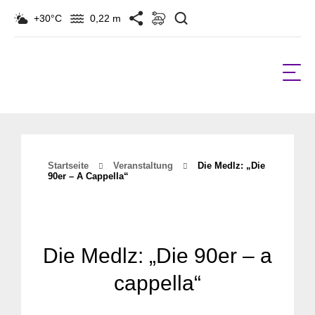
Suchen
+30°C
0,22 m
Startseite
Veranstaltung
Die Medlz: „Die
90er – A Cappella“
Die Medlz: „Die 90er – a
cappella“