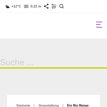
Suchen
+12°C
0,22 m
Suche
für:
Startseite
Veranstaltung
Ein Rio Reiser-