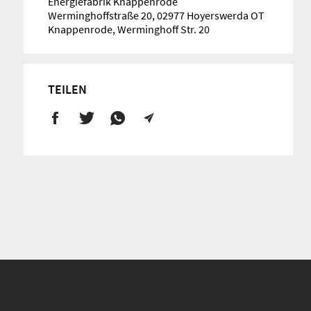
Energiefabrik Knappenrode
Werminghoffstraße 20, 02977 Hoyerswerda OT
Knappenrode, Werminghoff Str. 20
TEILEN
Suche
für: