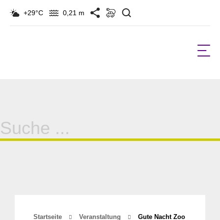
Suchen
+29°C
0,21 m
Suche
für:
Startseite
Veranstaltung
Gute Nacht Zoo