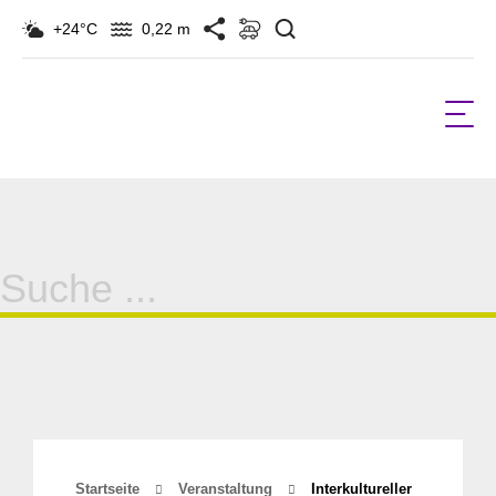
Suchen
+24°C
0,22 m
Suche
für:
Startseite
Veranstaltung
Interkultureller