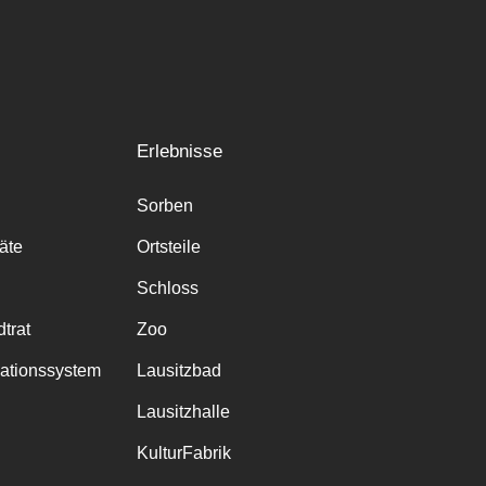
Erlebnisse
Sorben
räte
Ortsteile
Schloss
trat
Zoo
mationssystem
Lausitzbad
Lausitzhalle
KulturFabrik