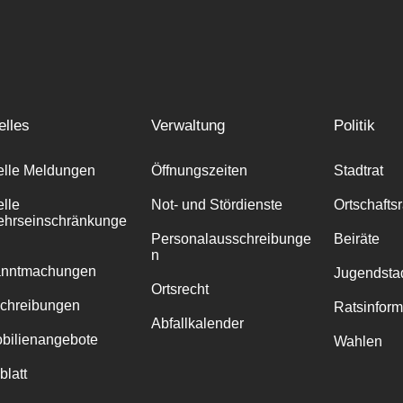
elles
Verwaltung
Politik
elle Meldungen
Öffnungszeiten
Stadtrat
elle
Not- und Stördienste
Ortschafts
ehrseinschränkunge
Personalausschreibunge
Beiräte
n
anntmachungen
Jugendstad
Ortsrecht
chreibungen
Ratsinfor
Abfallkalender
bilienangebote
Wahlen
blatt