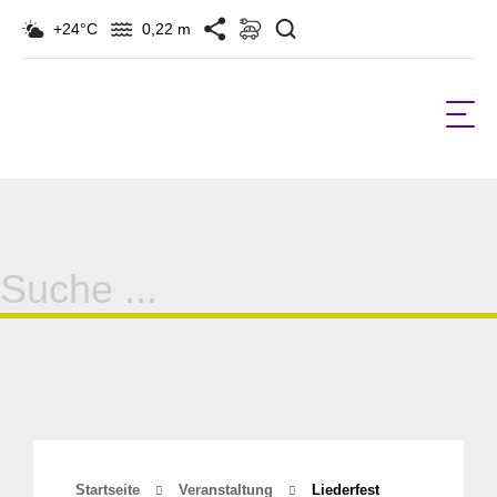
Suchen
+24°C
0,22 m
Suche
für:
Startseite
Veranstaltung
Liederfest