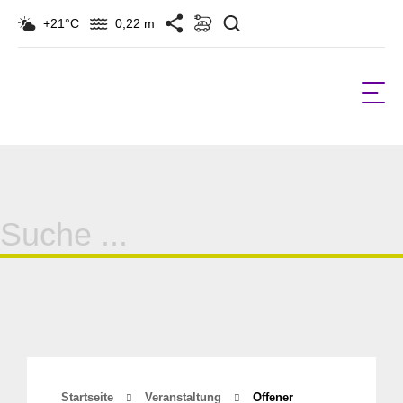
Suchen
+21°C
0,22 m
Suche
für:
Startseite
Veranstaltung
Offener