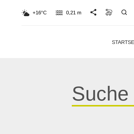
Su
+16°C
0,21 m
STARTSE
Suche
für: