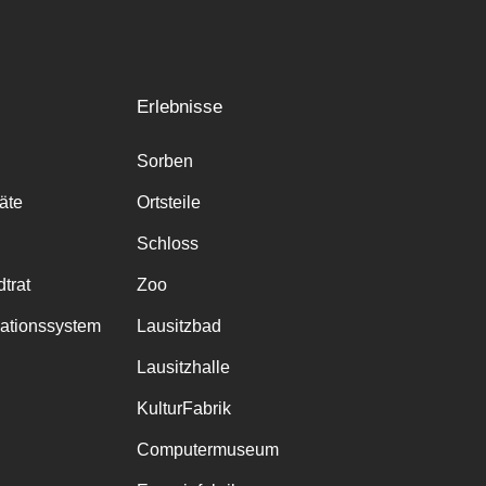
Erlebnisse
Sorben
räte
Ortsteile
Schloss
trat
Zoo
mationssystem
Lausitzbad
Lausitzhalle
KulturFabrik
Computermuseum