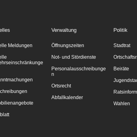
elles
Verwaltung
Politik
elle Meldungen
Öffnungszeiten
Stadtrat
elle
Not- und Stördienste
Ortschafts
ehrseinschränkunge
Personalausschreibunge
Beiräte
n
anntmachungen
Jugendstad
Ortsrecht
chreibungen
Ratsinfor
Abfallkalender
bilienangebote
Wahlen
blatt