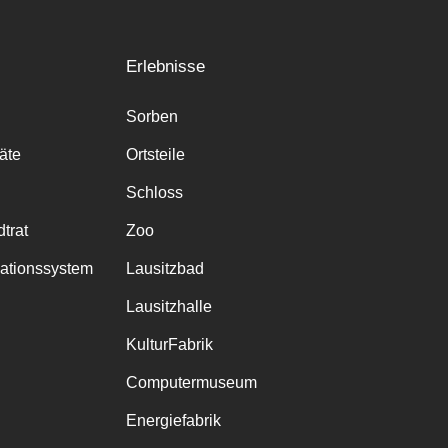
Erlebnisse
Sorben
räte
Ortsteile
Schloss
trat
Zoo
mationssystem
Lausitzbad
Lausitzhalle
KulturFabrik
Computermuseum
Energiefabrik