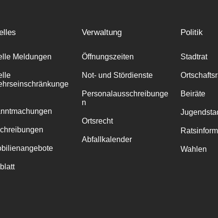
elles
Verwaltung
Politik
elle Meldungen
Öffnungszeiten
Stadtrat
elle
Not- und Stördienste
Ortschafts
ehrseinschränkunge
Personalausschreibunge
Beiräte
n
anntmachungen
Jugendstad
Ortsrecht
chreibungen
Ratsinfor
Abfallkalender
bilienangebote
Wahlen
blatt