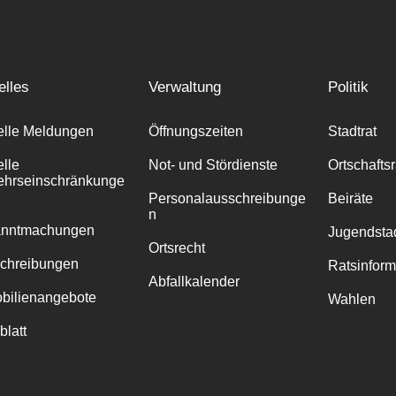
elles
Verwaltung
Politik
elle Meldungen
Öffnungszeiten
Stadtrat
elle
Not- und Stördienste
Ortschafts
ehrseinschränkunge
Personalausschreibunge
Beiräte
n
anntmachungen
Jugendstad
Ortsrecht
chreibungen
Ratsinfor
Abfallkalender
bilienangebote
Wahlen
blatt