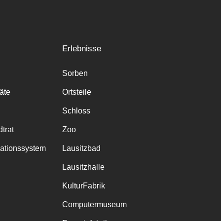
Erlebnisse
Sorben
räte
Ortsteile
Schloss
trat
Zoo
mationssystem
Lausitzbad
Lausitzhalle
KulturFabrik
Computermuseum