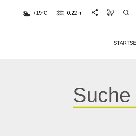
Su
+19°C
0,22 m
STARTSE
Suche
für: