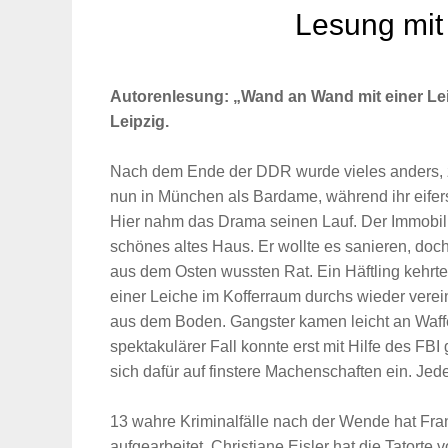
Lesung mit 
Autorenlesung: „Wand an Wand mit einer Le
Leipzig.
Nach dem Ende der DDR wurde vieles anders, z
nun in München als Bardame, während ihr eifer
Hier nahm das Drama seinen Lauf. Der Immobil
schönes altes Haus. Er wollte es sanieren, doch
aus dem Osten wussten Rat. Ein Häftling kehrte
einer Leiche im Kofferraum durchs wieder verei
aus dem Boden. Gangster kamen leicht an Waff
spektakulärer Fall konnte erst mit Hilfe des FB
sich dafür auf finstere Machenschaften ein. Jed
13 wahre Kriminalfälle nach der Wende hat Frank
aufgearbeitet. Christiane Eisler hat die Tatorte 