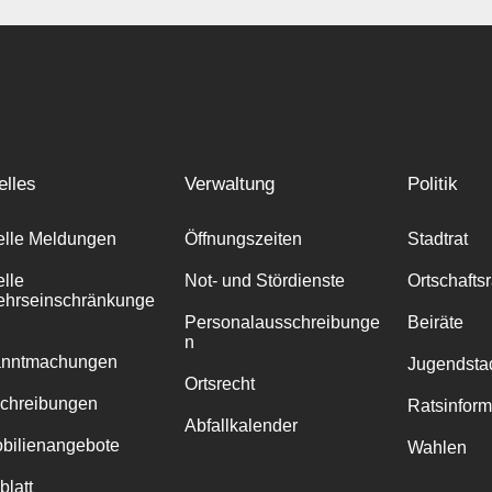
elles
Verwaltung
Politik
elle Meldungen
Öffnungszeiten
Stadtrat
elle
Not- und Stördienste
Ortschafts
ehrseinschränkunge
Personalausschreibunge
Beiräte
n
anntmachungen
Jugendstad
Ortsrecht
chreibungen
Ratsinfor
Abfallkalender
bilienangebote
Wahlen
blatt