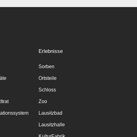
Erlebnisse
Sorben
räte
Ortsteile
Schloss
trat
Zoo
mationssystem
Lausitzbad
Lausitzhalle
KulturFabrik