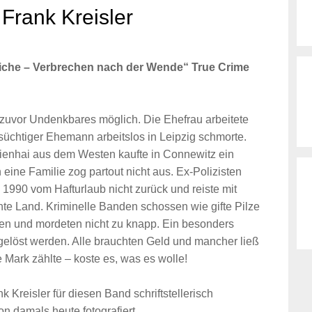
Frank Kreisler
iche – Verbrechen nach der Wende“ True Crime
uvor Undenkbares möglich. Die Ehefrau arbeitete
süchtiger Ehemann arbeitslos in Leipzig schmorte.
ienhai aus dem Westen kaufte in Connewitz ein
 eine Familie zog partout nicht aus. Ex-Polizisten
 1990 vom Hafturlaub nicht zurück und reiste mit
nte Land. Kriminelle Banden schossen wie gifte Pilze
en und mordeten nicht zu knapp. Ein besonders
I gelöst werden. Alle brauchten Geld und mancher ließ
e Mark zählte – koste es, was es wolle!
 Kreisler für diesen Band schriftstellerisch
von damals heute fotografiert.