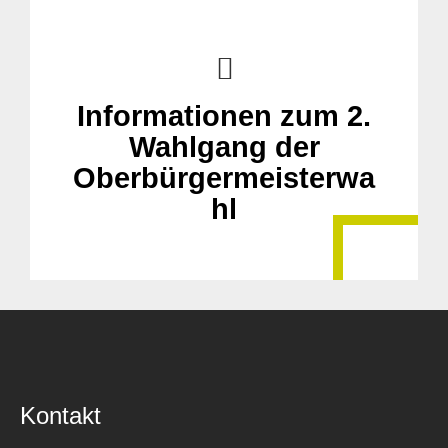
Informationen zum 2.
Suche
für:
Wahlgang der
Oberbürgermeisterwa
hl
Kontakt