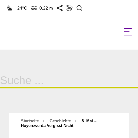
Suchen
+24°C
0,22 m
Suche
für:
Startseite
Geschichte
8. Mai –
Hoyerswerda Vergisst Nicht