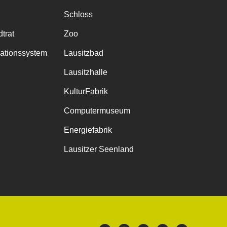
Schloss
trat
Zoo
mationssystem
Lausitzbad
Lausitzhalle
KulturFabrik
Computermuseum
Energiefabrik
Lausitzer Seenland