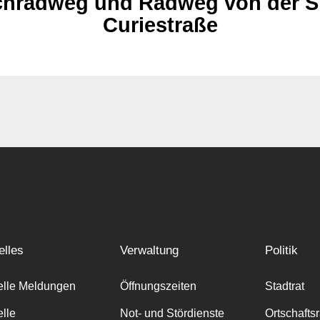
schradweg und Radweg von der S
Curiestraße
elles
Verwaltung
Politik
elle Meldungen
Öffnungszeiten
Stadtrat
elle
Not- und Stördienste
Ortschafts