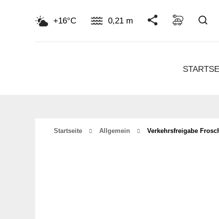
Su
+16°C
0,21 m
STARTSE
Startseite
Allgemein
Verkehrsfreigabe Fros