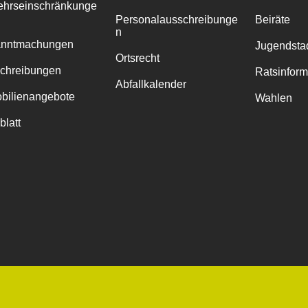
ehrseinschränkunge
Personalausschreibunge
Beiräte
n
anntmachungen
Jugendstad
Ortsrecht
chreibungen
Ratsinfor
Abfallkalender
bilienangebote
Wahlen
blatt