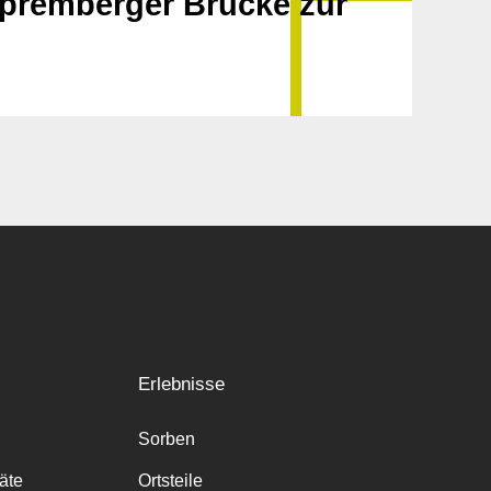
premberger Brücke zur
Erlebnisse
Sorben
räte
Ortsteile