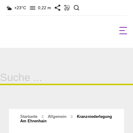
Suchen
+23°C
0,22 m
Suche
für:
Startseite
Allgemein
Kranzniederlegung
Am Ehrenhain